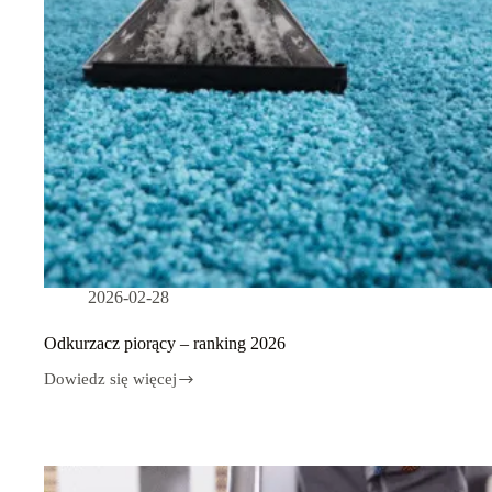
2026-02-28
Odkurzacz piorący – ranking 2026
Dowiedz się więcej
Odkurzacz
piorący
–
ranking
2026