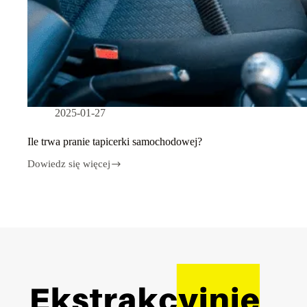
2025-01-27
Ile trwa pranie tapicerki samochodowej?
Dowiedz się więcej
Ile
trwa
pranie
tapicerki
samochodowej?