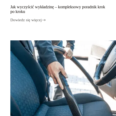
Jak wyczyścić wykładzinę – kompleksowy poradnik krok
po kroku
Dowiedz się więcej
Jak
wyczyścić
wykładzinę
–
kompleksowy
poradnik
krok
po
kroku