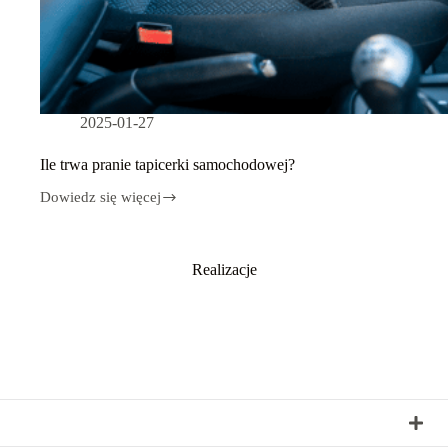
2025-01-27
Ile trwa pranie tapicerki samochodowej?
Dowiedz się więcej
Ile
trwa
pranie
tapicerki
Realizacje
samochodowej?