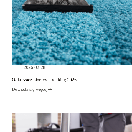
2026-02-28
Odkurzacz piorący – ranking 2026
Dowiedz się więcej
Odkurzacz
piorący
–
ranking
2026